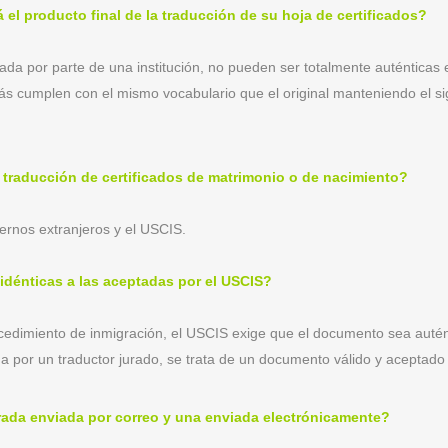
 el producto final de la traducción de su hoja de certificados?
cuada por parte de una institución, no pueden ser totalmente auténtic
emás cumplen con el mismo vocabulario que el original manteniendo el s
e traducción de certificados de matrimonio o de nacimiento?
iernos extranjeros y el USCIS.
idénticas a las aceptadas por el USCIS?
edimiento de inmigración, el USCIS exige que el documento sea auténtic
da por un traductor jurado, se trata de un documento válido y aceptado
urada enviada por correo y una enviada electrónicamente?